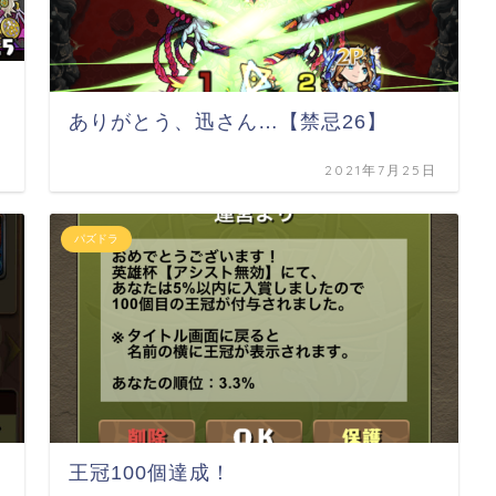
ありがとう、迅さん…【禁忌26】
日
2021年7月25日
パズドラ
王冠100個達成！