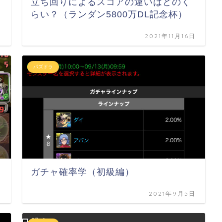
立ち回りによるスコアの違いはどのく
らい？（ランダン5800万DL記念杯）
日
2021年11月16日
パズドラ
ガチャ確率学（初級編）
日
2021年9月5日