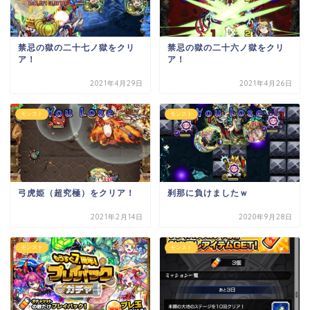
禁忌の獄の二十七ノ獄をクリ
禁忌の獄の二十六ノ獄をクリ
ア！
ア！
2021年4月29日
2021年4月26日
モンスト
モンスト
弓虎姫（超究極）をクリア！
刹那に負けましたｗ
2021年2月14日
2020年9月28日
モンスト
モンスト