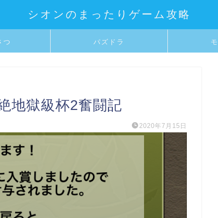
シオンのまったりゲーム攻略
さつ
パズドラ
絶地獄級杯2奮闘記
2020年7月15日