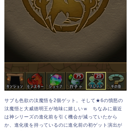
サブも色欲の汰魔悟を2個ゲット。そして★6の憤怒の
汰魔悟と大威徳明王が地味に嬉しいｗ ちなみに最近
は神シリーズの進化前を引く機会が減っていたから
か、進化後を持っているのに進化前の初ゲット演出が