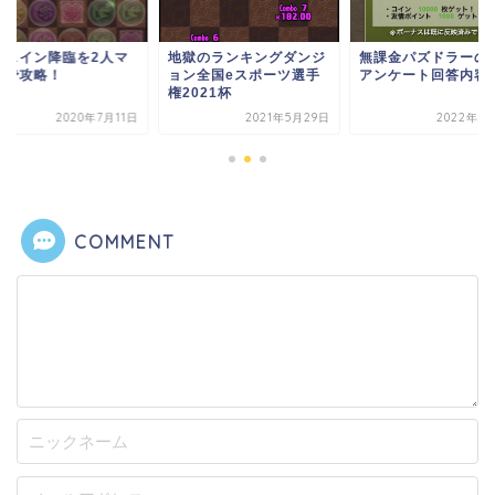
ウェイン降臨を2人マ
地獄のランキングダンジ
無課金パズドラーの
チで攻略！
ョン全国eスポーツ選手
アンケート回答内容
権2021杯
2020年7月11日
2021年5月29日
2022年7
COMMENT