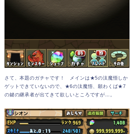
さて、本題のガチャです！ メインは★5の汰魔悟しか
ゲットできていないので、★6の汰魔悟、願わくば★7
の鍵の継承者が出てきて欲しいところですが…。