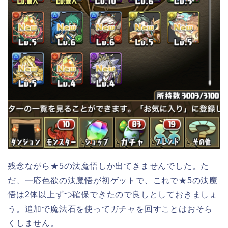
残念ながら★5の汰魔悟しか出てきませんでした。た
だ、一応色欲の汰魔悟が初ゲットで、これで★5の汰魔
悟は2体以上ずつ確保できたので良しとしておきましょ
う。追加で魔法石を使ってガチャを回すことはおそら
くしません。