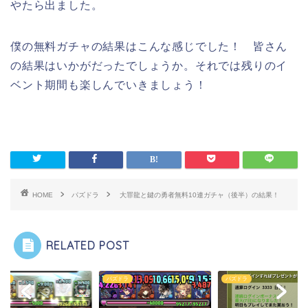
やたら出ました。
僕の無料ガチャの結果はこんな感じでした！ 皆さん
の結果はいかがだったでしょうか。それでは残りのイ
ベント期間も楽しんでいきましょう！
HOME
パズドラ
大罪龍と鍵の勇者無料10連ガチャ（後半）の結果！
RELATED POST
ドラ
パズドラ
パズドラ